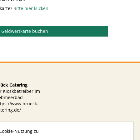
karte?
Bitte hier klicken.
Geldwertkarte buchen
rück Catering
r Kioskbetreiber im
ebmeerbad
ttps://www.brueck-
tering.de/
 Cookie-Nutzung zu