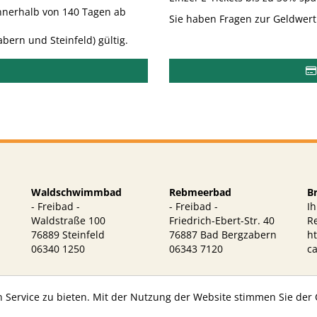
 innerhalb von 140 Tagen ab
Sie haben Fragen zur Geldwert
bern und Steinfeld) gültig.
Waldschwimmbad
Rebmeerbad
B
- Freibad -
- Freibad -
Ih
Waldstraße 100
Friedrich-Ebert-Str. 40
R
n
76889 Steinfeld
76887 Bad Bergzabern
h
06340 1250
06343 7120
ca
 Service zu bieten. Mit der Nutzung der Website stimmen Sie der