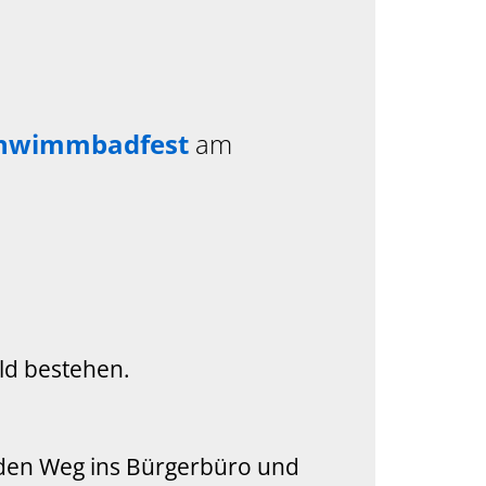
hwimmbadfest
am
eld bestehen.
h den Weg ins Bürgerbüro und